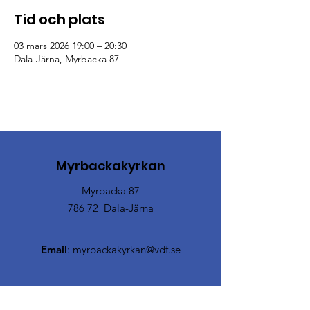
Tid och plats
03 mars 2026 19:00 – 20:30
Dala-Järna, Myrbacka 87
Myrbackakyrkan
Myrbacka 87
786 72 Dala-Järna
Email
:
myrbackakyrkan@vdf.se