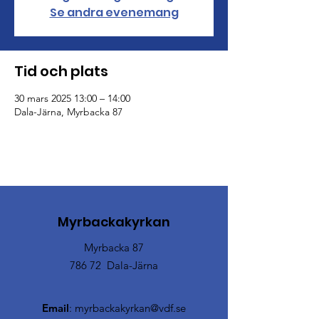
Se andra evenemang
Tid och plats
30 mars 2025 13:00 – 14:00
Dala-Järna, Myrbacka 87
Myrbackakyrkan
Myrbacka 87
786 72 Dala-Järna
Email
:
myrbackakyrkan@vdf.se