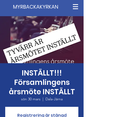
MYRBACKAKYRKAN
INSTÄLLT!!!
Församlingens
årsmöte INSTÄLLT
sön 30 mars
  |  
Dala-Järna
Registrering är stängd