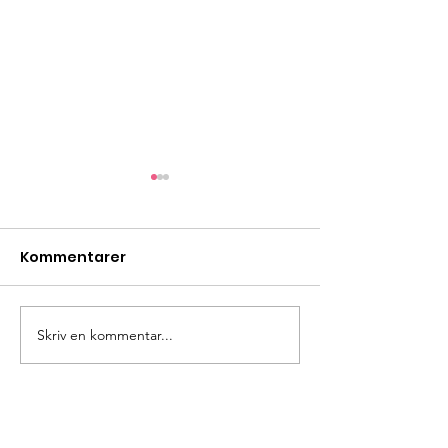
Kommentarer
Bönestund
Skriv en kommentar...
Rutålägret -d
unik! V 29