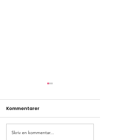
Kommentarer
Bönestund
Skriv en kommentar...
Rutålägret -d