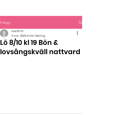
MYRBACKAKYRKAN
Inlägg
marith10
3 nov. 2025
0 min läsning
Lö 8/10 kl 19 Bön &
lovsångskväll nattvard