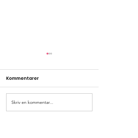
Kommentarer
Bönestund
Skriv en kommentar...
Rutålägret -d
unik! V 29
Myrbackakyrkan