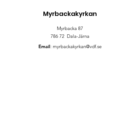
Myrbackakyrkan
Myrbacka 87
786 72 Dala-Järna
Email
:
myrbackakyrkan@vdf.se