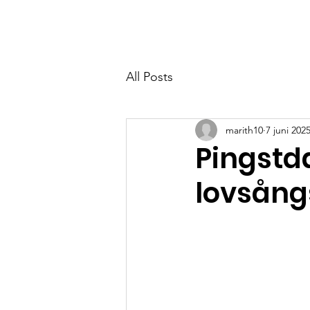
MYRBACKAKYRKAN
All Posts
marith10
7 juni 202
Pingstd
lovsång