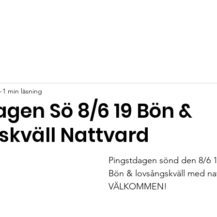
5
1 min läsning
agen Sö 8/6 19 Bön &
skväll Nattvard
Pingstdagen sönd den 8/6 1
Bön & lovsångskväll med na
VÄLKOMMEN!