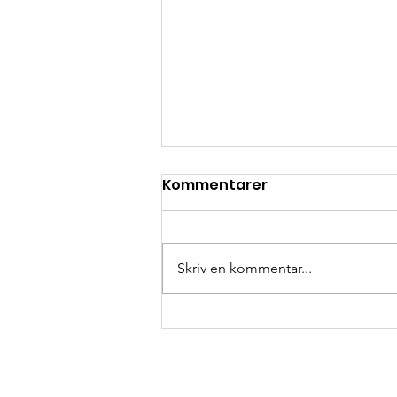
Kommentarer
Skriv en kommentar...
Ett stort och varmt tack