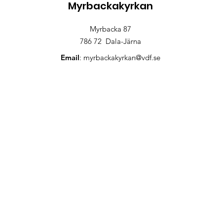
Myrbackakyrkan
Myrbacka 87
786 72 Dala-Järna
Email
:
myrbackakyrkan@vdf.se