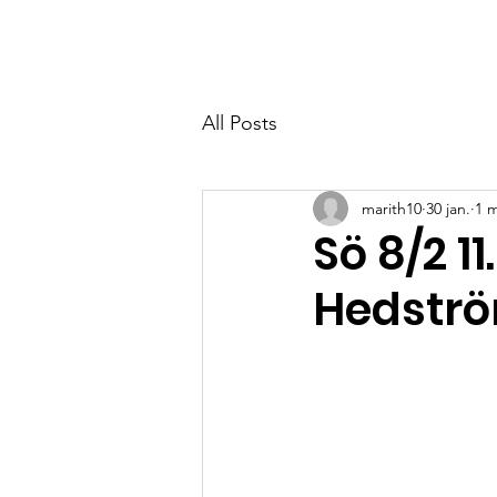
MYRBACKAKYRKAN
All Posts
marith10
30 jan.
1 m
Sö 8/2 1
Hedströ