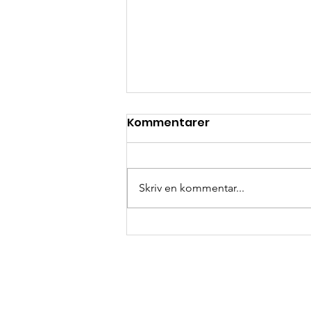
Kommentarer
Skriv en kommentar...
Ett stort och varmt tack