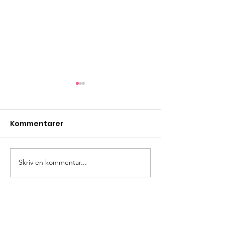
Kommentarer
Bönestund
Skriv en kommentar...
Rutålägret -d
unik! V 29
Myrbackakyrkan