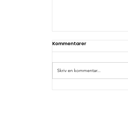
Kommentarer
Skriv en kommentar...
Ett stort och varmt tack