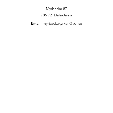
Myrbacka 87
786 72 Dala-Järna
Email
:
myrbackakyrkan@vdf.se