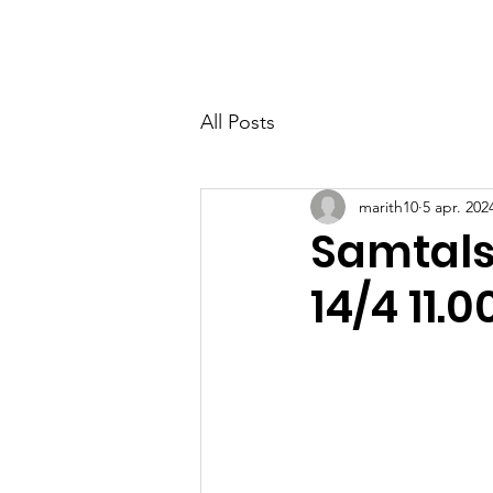
MYRBACKAKYRKAN
All Posts
marith10
5 apr. 202
Samtals
14/4 11.0