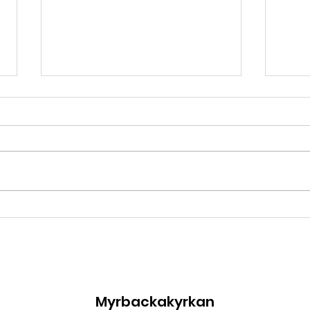
Bönestund
Rutå
29
Myrbackakyrkan