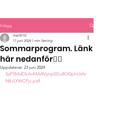
MYRBACKAKYRKAN
Inlägg
marith10
17 juni 2024
1 min läsning
Sommarprogram. Länk
här nedanför👇🏽
Uppdaterat:
23 juni 2024
3aP5MdDkAvMAAVynp0Gu8GI0phUtAr
N8JLYWCPjc.pdf 