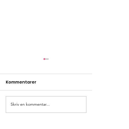
Kommentarer
Bönestund
Skriv en kommentar...
Rutålägret -d
unik! V 29