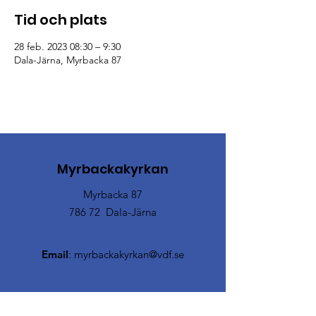
Tid och plats
28 feb. 2023 08:30 – 9:30
Dala-Järna, Myrbacka 87
Myrbackakyrkan
Myrbacka 87
786 72 Dala-Järna
Email
:
myrbackakyrkan@vdf.se