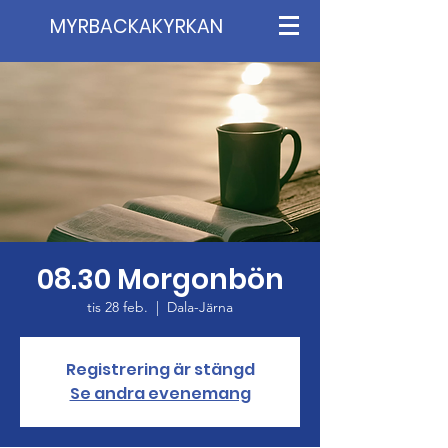
MYRBACKAKYRKAN
08.30 Morgonbön
tis 28 feb.
  |  
Dala-Järna
Registrering är stängd
Se andra evenemang