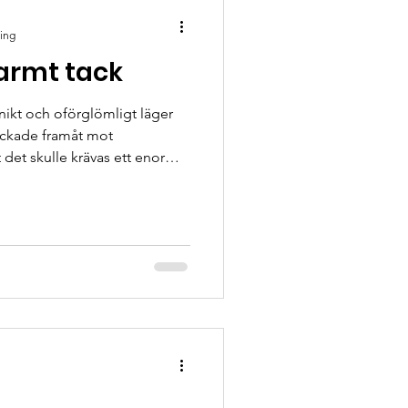
ning
varmt tack
unikt och oförglömligt läger
blickade framåt mot
t det skulle krävas ett enormt
 driva gården i egen regi var
are Tabors fina grund & era
apat minnen för livet för alla
ägret, ung 40 st. Ett extra
ntastiska människor som som