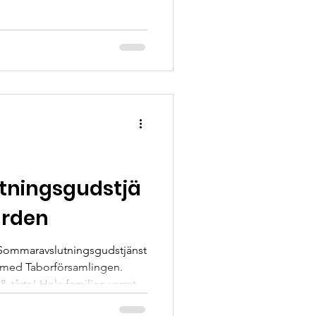
nster, konserter och
ningsgudstjä
ården
 Sommaravslutningsgudstjänst
 med Taborförsamlingen.
& tårta! Hela familjen varmt