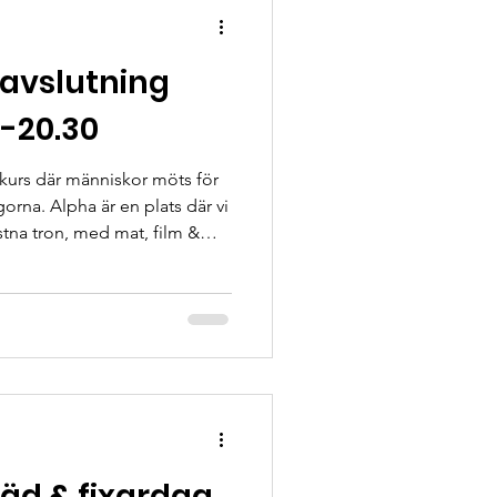
avslutning
0-20.30
kurs där människor möts för
gorna. Alpha är en plats där vi
stna tron, med mat, film &
jö i mindre grupp. Varje
a om tro och är utformad för
rkan Dala-Järna med Åke &
Städ & fixardag