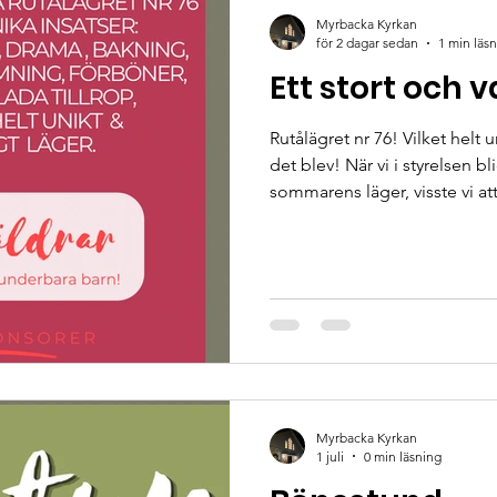
Myrbacka Kyrkan
för 2 dagar sedan
1 min läs
Ett stort och 
Rutålägret nr 76! Vilket helt 
det blev! När vi i styrelsen 
sommarens läger, visste vi at
engagemang. Att kliva in och
en stor utmaning, men tack v
insatser har vi tillsammans sk
fantastiska barn och unga på l
stort tack till er ledare , fa
såg till att grunden
Myrbacka Kyrkan
1 juli
0 min läsning