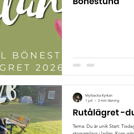
Bönestund
Myrbacka Kyrkan
1 juli
2 min läsning
Rutålägret -du
Tema: Du är unik Start: Tisda
storsamling i ladan. Kom gärna