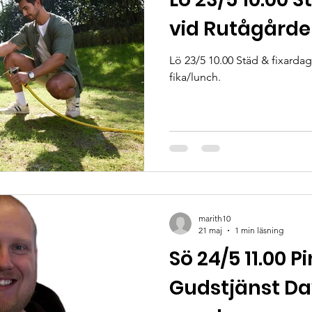
vid Rutågård
Lö 23/5 10.00 Städ & fixarda
fika/lunch.
marith10
21 maj
1 min läsning
Sö 24/5 11.00 
Gudstjänst Da