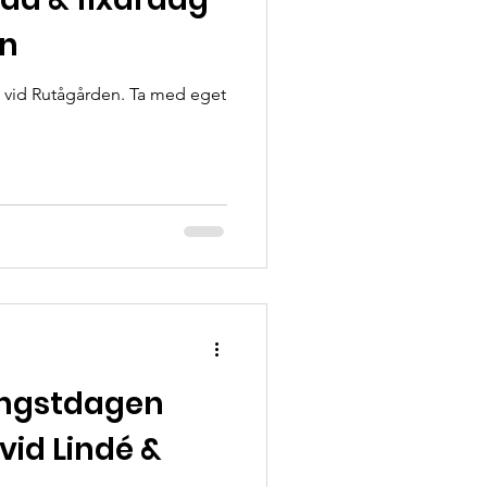
en
g vid Rutågården. Ta med eget
Pingstdagen
vid Lindé &