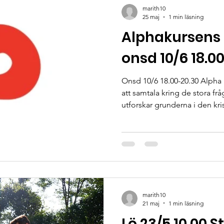
marith10
25 maj
1 min läsning
Alphakursens 
onsd 10/6 18.0
Onsd 10/6 18.00-20.30 Alpha 
att samtala kring de stora frå
utforskar grunderna i den kri
samtal i en vänlig, öppen mil
tillfälle bjuder på en ny fråg
att skapa samtal. När: Onsdag 10/6 kl 18.00-20.30. Var :
Vardagsrummet i Myrbackaky
Helena Hur: Anmälan till Helena Hedström per mail
alpha.myrbacka@gmail
marith10
21 maj
1 min läsning
Lö 23/5 10.00 