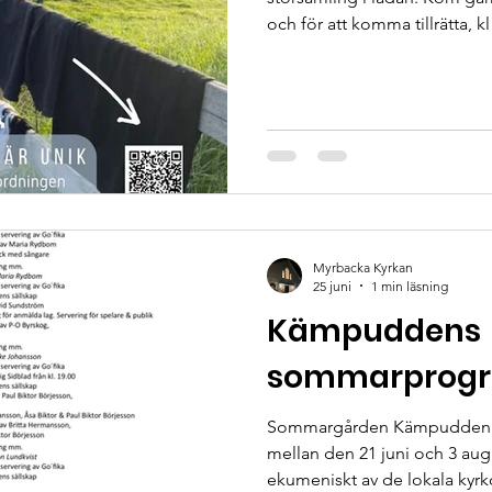
och för att komma tillrätta, k
Lägeravgift: 750:- betalas vid
Rutålägret är ett tältläger.
själva vem de ska bo med ell
detta i förväg och ange vem
försöker nämligen ta hänsyn t
att man känner sig trygg. Un
Myrbacka Kyrkan
25 juni
1 min läsning
Kämpuddens
sommarprogr
Sommargården Kämpudden i 
mellan den 21 juni och 3 augusti 2026. Ver
ekumeniskt av de lokala kyrk