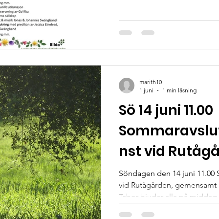
varierat program med gudstjä
sportkvällar.
marith10
1 juni
1 min läsning
Sö 14 juni 11.00
Sommaravslut
nst vid Rutåg
Söndagen den 14 juni 11.00
vid Rutågården, gemensamt
Tabor bjuder alla på middag 
välkomna!