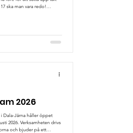
l 17 ska man vara redo!
 ankomst till lägret. Boende:
 Barnet/ungdomen planerar
er om man bor själv. Planera
 man bor med i anmälan. Vi
ill det i gruppindelningen så
der he
am 2026
Dala-Järna håller öppet
ksamheten drivs
orna och bjuder på ett