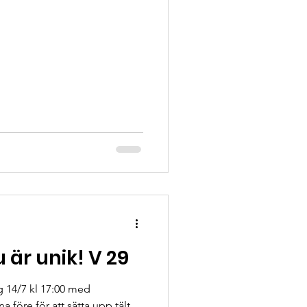
 är unik! V 29
g 14/7 kl 17:00 med
 före för att sätta upp tält