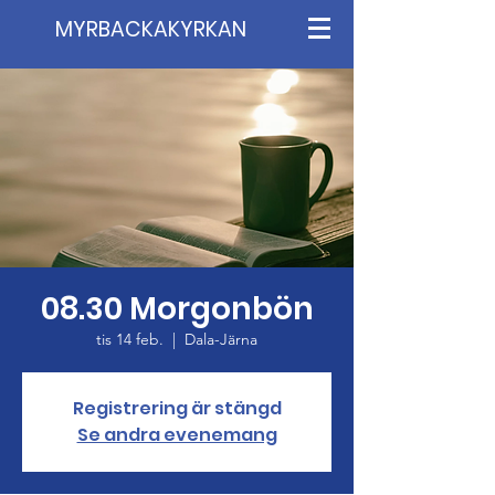
MYRBACKAKYRKAN
08.30 Morgonbön
tis 14 feb.
  |  
Dala-Järna
Registrering är stängd
Se andra evenemang