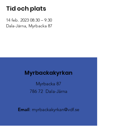
Tid och plats
14 feb. 2023 08:30 – 9:30
Dala-Järna, Myrbacka 87
Myrbackakyrkan
Myrbacka 87
786 72 Dala-Järna
Email
:
myrbackakyrkan@vdf.se