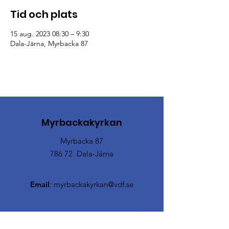
Tid och plats
15 aug. 2023 08:30 – 9:30
Dala-Järna, Myrbacka 87
Myrbackakyrkan
Myrbacka 87
786 72 Dala-Järna
Email
:
myrbackakyrkan@vdf.se