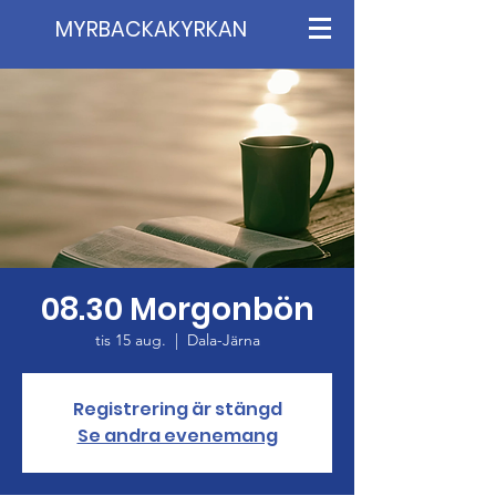
MYRBACKAKYRKAN
08.30 Morgonbön
tis 15 aug.
  |  
Dala-Järna
Registrering är stängd
Se andra evenemang