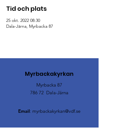
Tid och plats
25 okt. 2022 08:30
Dala-Järna, Myrbacka 87
Myrbackakyrkan
Myrbacka 87
786 72 Dala-Järna
Email
:
myrbackakyrkan@vdf.se