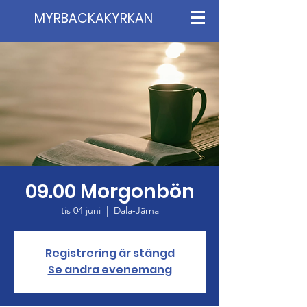
MYRBACKAKYRKAN
09.00 Morgonbön
tis 04 juni
  |  
Dala-Järna
Registrering är stängd
Se andra evenemang