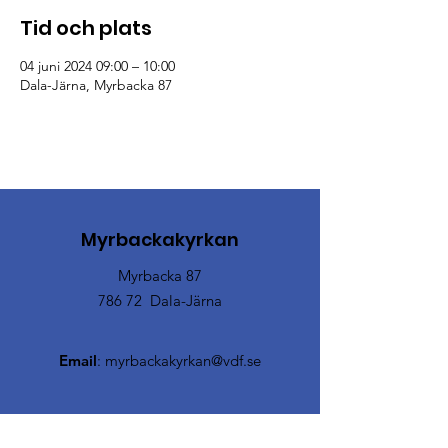
Tid och plats
04 juni 2024 09:00 – 10:00
Dala-Järna, Myrbacka 87
Myrbackakyrkan
Myrbacka 87
786 72 Dala-Järna
Email
:
myrbackakyrkan@vdf.se