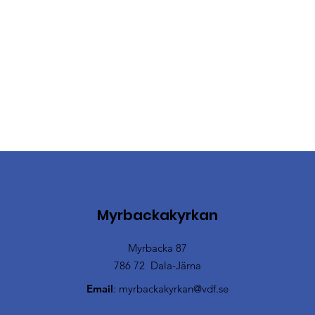
Myrbackakyrkan
Myrbacka 87
786 72 Dala-Järna
Email
:
myrbackakyrkan@vdf.se