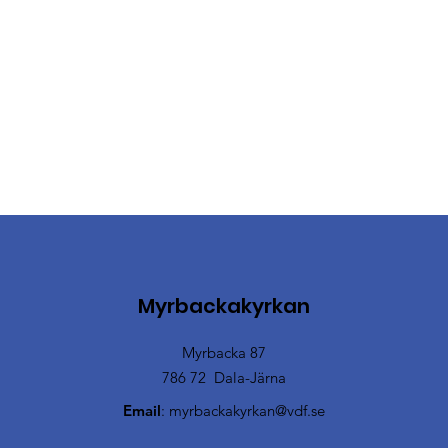
Myrbackakyrkan
Myrbacka 87
786 72 Dala-Järna
Email
:
myrbackakyrkan@vdf.se