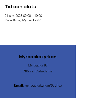
Tid och plats
21 okt. 2025 09:00 – 10:00
Dala-Järna, Myrbacka 87
Myrbackakyrkan
Myrbacka 87
786 72 Dala-Järna
Email
:
myrbackakyrkan@vdf.se