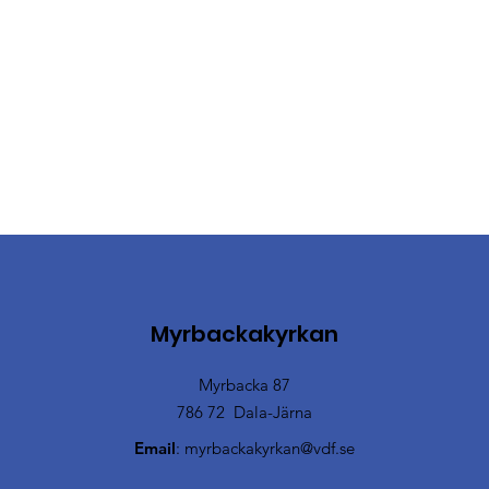
Myrbackakyrkan
Myrbacka 87
786 72 Dala-Järna
Email
:
myrbackakyrkan@vdf.se