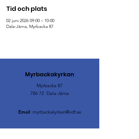
Tid och plats
02 juni 2026 09:00 – 10:00
Dala-Järna, Myrbacka 87
Myrbackakyrkan
Myrbacka 87
786 72 Dala-Järna
Email
:
myrbackakyrkan@vdf.se