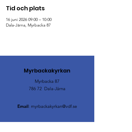
Tid och plats
16 juni 2026 09:00 – 10:00
Dala-Järna, Myrbacka 87
Myrbackakyrkan
Myrbacka 87
786 72 Dala-Järna
Email
:
myrbackakyrkan@vdf.se