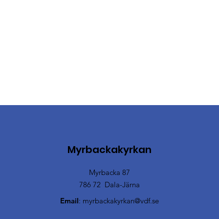
Myrbackakyrkan
Myrbacka 87
786 72 Dala-Järna
Email
:
myrbackakyrkan@vdf.se