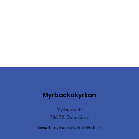
Myrbackakyrkan
Myrbacka 87
786 72 Dala-Järna
Email
:
myrbackakyrkan@vdf.se