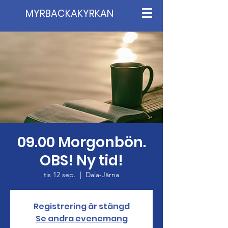
MYRBACKAKYRKAN
09.00 Morgonbön.
OBS! Ny tid!
tis 12 sep.
  |  
Dala-Järna
Registrering är stängd
Se andra evenemang