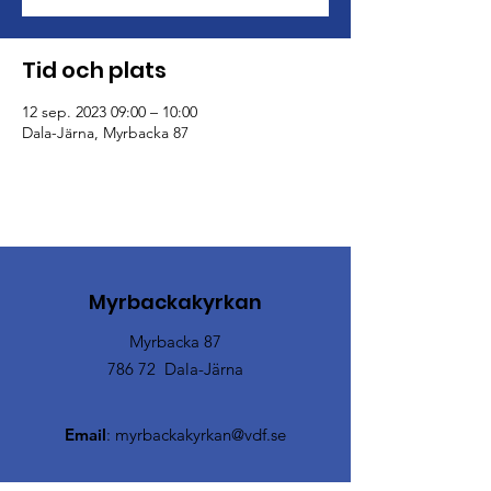
Tid och plats
12 sep. 2023 09:00 – 10:00
Dala-Järna, Myrbacka 87
Myrbackakyrkan
Myrbacka 87
786 72 Dala-Järna
Email
:
myrbackakyrkan@vdf.se