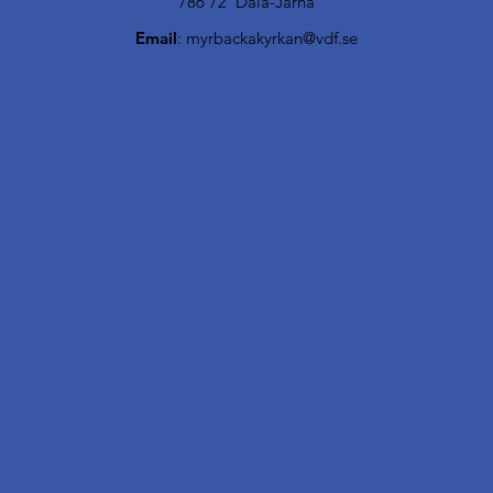
786 72 Dala-Järna
Email
:
myrbackakyrkan@vdf.se