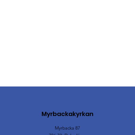
Myrbackakyrkan
Myrbacka 87