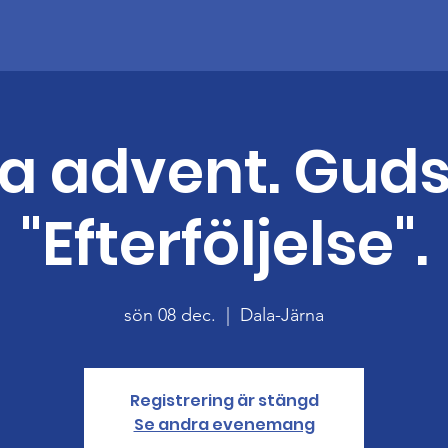
2:a advent. Guds
"Efterföljelse".
sön 08 dec.
  |  
Dala-Järna
Registrering är stängd
Se andra evenemang