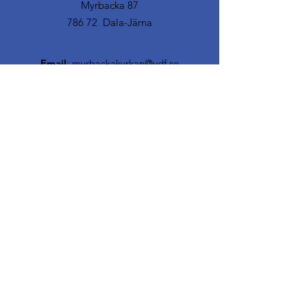
Myrbacka 87
786 72 Dala-Järna
Email
:
myrbackakyrkan@vdf.se
© 2019 Västerdalarnas friförsamling