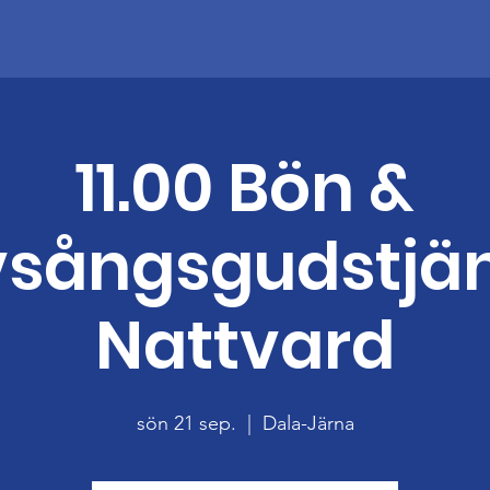
11.00 Bön &
vsångsgudstjän
Nattvard
sön 21 sep.
  |  
Dala-Järna