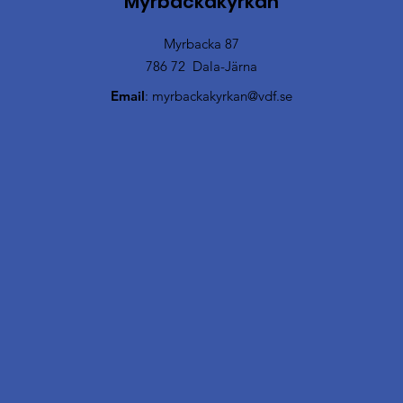
Myrbackakyrkan
Myrbacka 87
786 72 Dala-Järna
Email
:
myrbackakyrkan@vdf.se