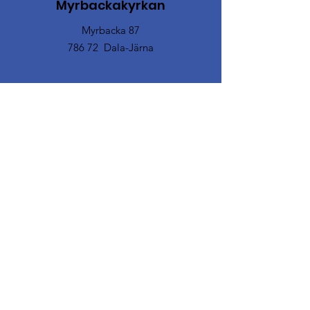
Myrbackakyrkan
Myrbacka 87
786 72 Dala-Järna
Email
:
myrbackakyrkan@vdf.se