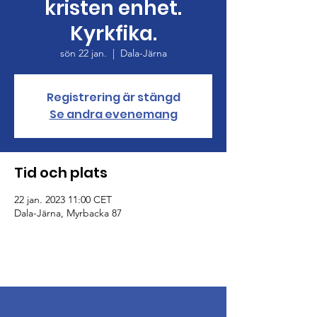
kristen enhet.
Kyrkfika.
sön 22 jan.
  |  
Dala-Järna
Registrering är stängd
Se andra evenemang
Tid och plats
22 jan. 2023 11:00 CET
Dala-Järna, Myrbacka 87