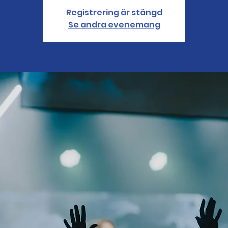
Registrering är stängd
Se andra evenemang