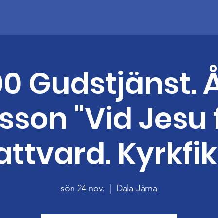
.00 Gudstjänst. 
son "Vid Jesu f
attvard. Kyrkfik
sön 24 nov.
  |  
Dala-Järna