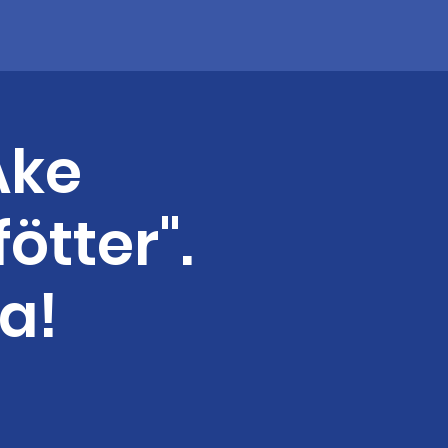
Åke
ötter".
a!