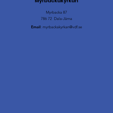
Myrbackakyrkan
Myrbacka 87
786 72 Dala-Järna
Email
:
myrbackakyrkan@vdf.se