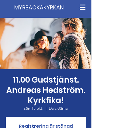
MYRBACKAKYRKAN
11.00 Gudstjänst.
Andreas Hedström.
Kyrkfika!
sön 15 okt.
  |  
Dala-Järna
Registrering är stängd