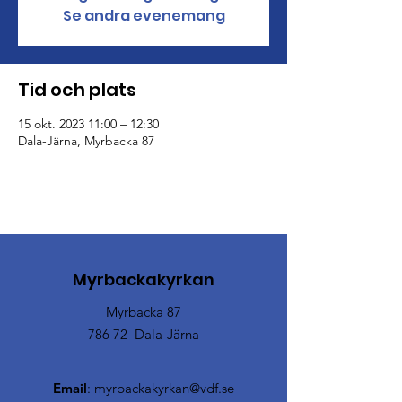
Se andra evenemang
Tid och plats
15 okt. 2023 11:00 – 12:30
Dala-Järna, Myrbacka 87
Myrbackakyrkan
Myrbacka 87
786 72 Dala-Järna
Email
:
myrbackakyrkan@vdf.se