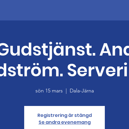
 Gudstjänst. A
dström. Serveri
sön 15 mars
  |  
Dala-Järna
Registrering är stängd
Se andra evenemang