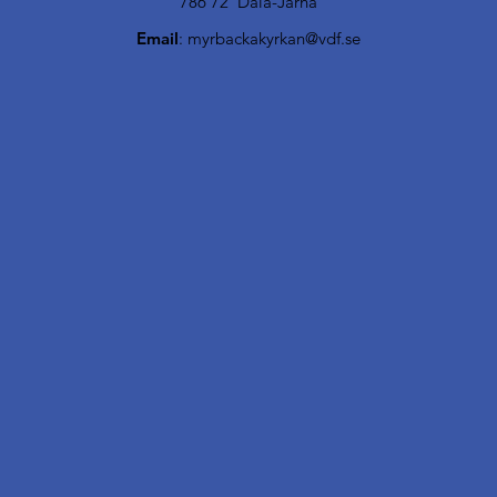
786 72 Dala-Järna
Email
:
myrbackakyrkan@vdf.se