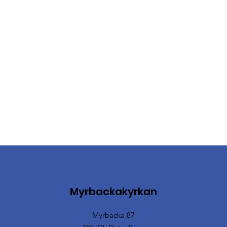
Myrbackakyrkan
Myrbacka 87