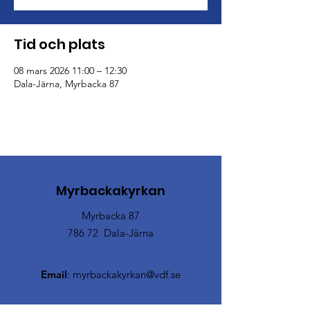
Tid och plats
08 mars 2026 11:00 – 12:30
Dala-Järna, Myrbacka 87
Myrbackakyrkan
Myrbacka 87
786 72 Dala-Järna
Email
:
myrbackakyrkan@vdf.se