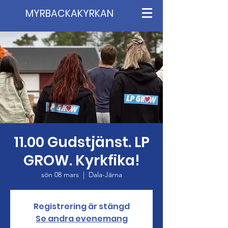
MYRBACKAKYRKAN
11.00 Gudstjänst. LP
GROW. Kyrkfika!
sön 08 mars
  |  
Dala-Järna
Registrering är stängd
Se andra evenemang