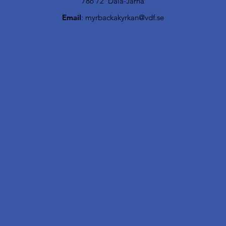
786 72 Dala-Järna
Email
:
myrbackakyrkan@vdf.se