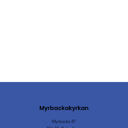
Myrbackakyrkan
Myrbacka 87