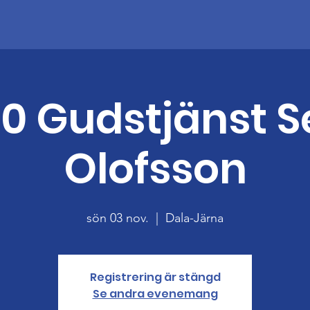
.00 Gudstjänst S
Olofsson
sön 03 nov.
  |  
Dala-Järna
Registrering är stängd
Se andra evenemang