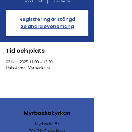
sön 02 feb.
  |  
Dala-Järna
Registrering är stängd
Se andra evenemang
Tid och plats
02 feb. 2025 11:00 – 12:30
Dala-Järna, Myrbacka 87
Myrbackakyrkan
Myrbacka 87
786 72 Dala-Järna