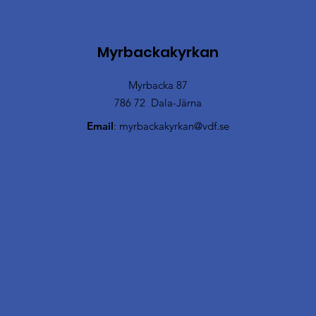
Myrbackakyrkan
Myrbacka 87
786 72 Dala-Järna
Email
:
myrbackakyrkan@vdf.se