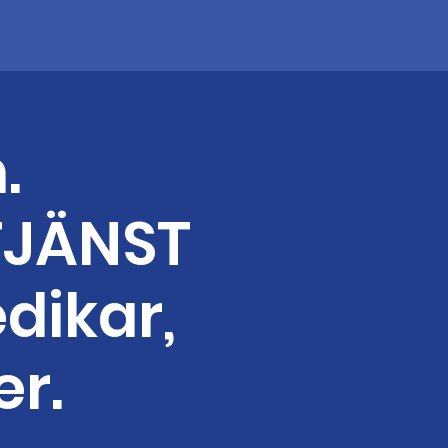
.
TJÄNST
dikar,
er.