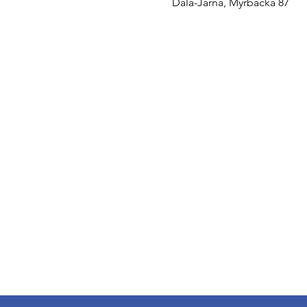
Dala-Järna, Myrbacka 87