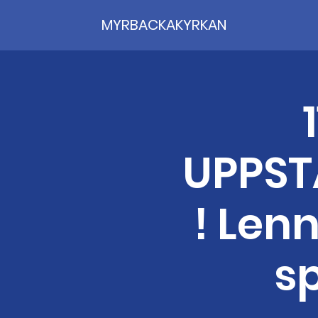
MYRBACKAKYRKAN
UPPST
! Len
sp