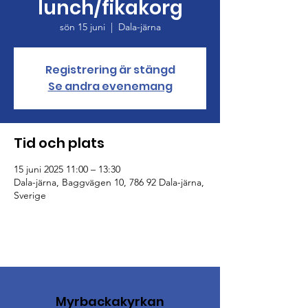
lunch/fikakorg
sön 15 juni
  |  
Dala-järna
Registrering är stängd
Se andra evenemang
Tid och plats
15 juni 2025 11:00 – 13:30
Dala-järna, Baggvägen 10, 786 92 Dala-järna,
Sverige
Myrbackakyrkan