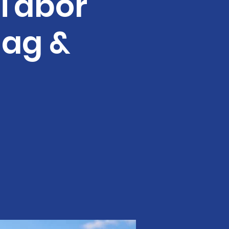
 Tabor
dag &