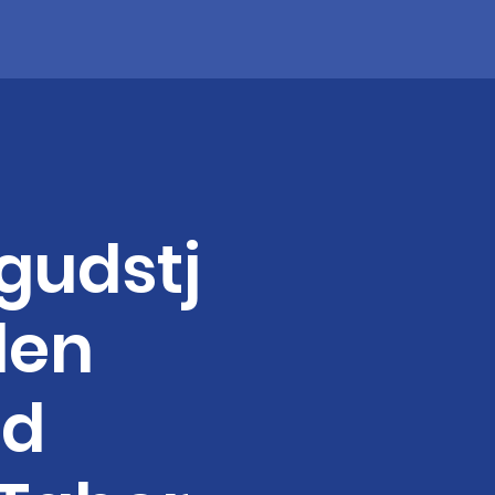
gudstj
den
d