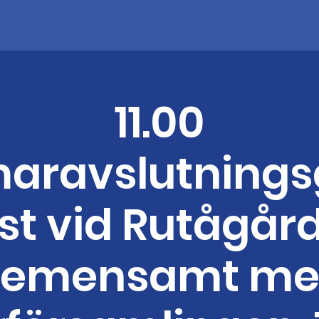
11.00
ravslutnings
st vid Rutågår
gemensamt me