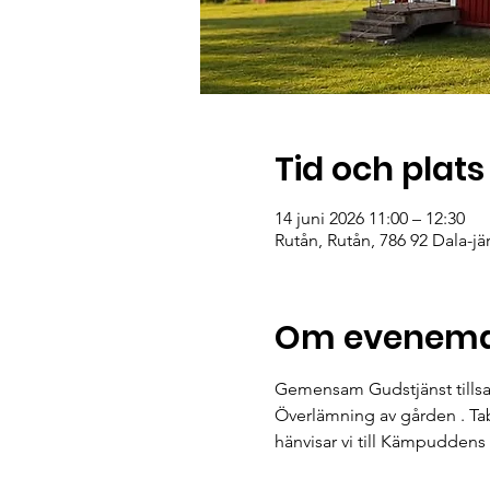
Tid och plats
14 juni 2026 11:00 – 12:30
Rutån, Rutån, 786 92 Dala-jä
Om evenem
Gemensam Gudstjänst tills
Överlämning av gården . Ta
hänvisar vi till Kämpudden