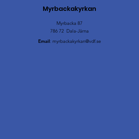
Myrbackakyrkan
Myrbacka 87
786 72 Dala-Järna
Email
:
myrbackakyrkan@vdf.se