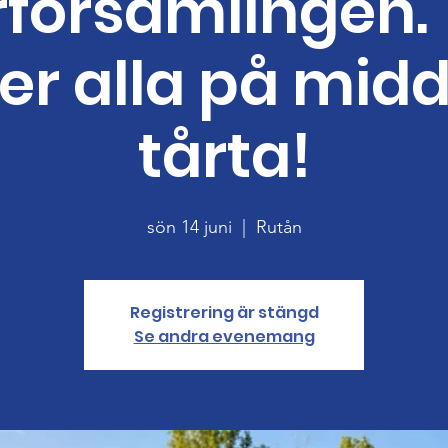
församlingen.
er alla på mid
tårta!
sön 14 juni
  |  
Rutån
Registrering är stängd
Se andra evenemang