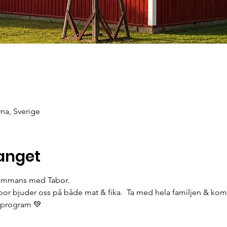
rna, Sverige
anget
ammans med Tabor. 
bor bjuder oss på både mat & fika.  Ta med hela familjen & ko
s program 💚