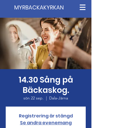
MYRBACKAKYRKAN
14.30 Sång på
Bäckaskog.
sön 22 sep.
  |  
Dala-Järna
Registrering är stängd
Se andra evenemang