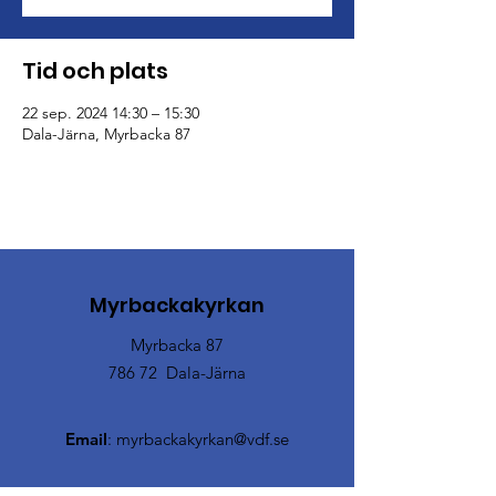
Tid och plats
22 sep. 2024 14:30 – 15:30
Dala-Järna, Myrbacka 87
Myrbackakyrkan
Myrbacka 87
786 72 Dala-Järna
Email
:
myrbackakyrkan@vdf.se