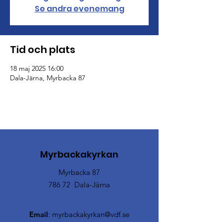
Se andra evenemang
Tid och plats
18 maj 2025 16:00
Dala-Järna, Myrbacka 87
Myrbackakyrkan
Myrbacka 87
786 72 Dala-Järna
Email
:
myrbackakyrkan@vdf.se