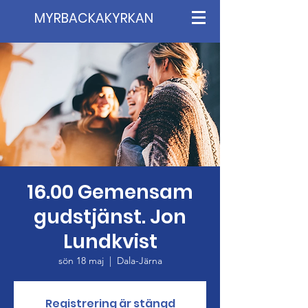
MYRBACKAKYRKAN
16.00 Gemensam
gudstjänst. Jon
Lundkvist
sön 18 maj
  |  
Dala-Järna
Registrering är stängd