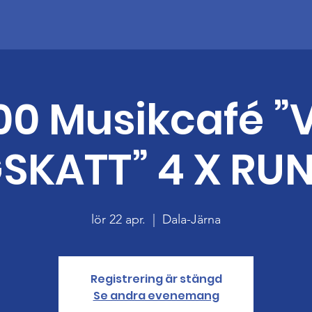
.00 Musikcafé ”
SKATT” 4 X RU
lör 22 apr.
  |  
Dala-Järna
Registrering är stängd
Se andra evenemang