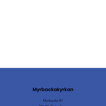
Myrbackakyrkan
Myrbacka 87