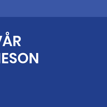
VÅR
NESON