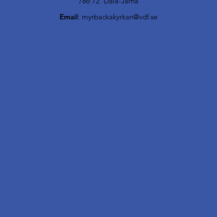
786 72 Dala-Järna
Email
:
myrbackakyrkan@vdf.se