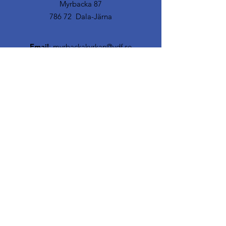
Myrbacka 87
786 72 Dala-Järna
Email
:
myrbackakyrkan@vdf.se
© 2019 Västerdalarnas friförsamling