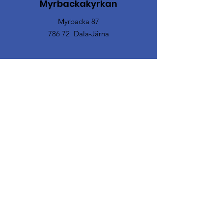
Myrbackakyrkan
Myrbacka 87
786 72 Dala-Järna
Email
:
myrbackakyrkan@vdf.se