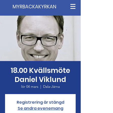
MYRBACKAKYRKAN
18.00 Kvällsmöte
Daniel Viklund
lör 04 mars
  |  
Dala-Järna
Registrering är stängd
Se andra evenemang