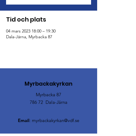
Tid och plats
04 mars 2023 18:00 – 19:30
Dala-Järna, Myrbacka 87
Myrbackakyrkan
Myrbacka 87
786 72 Dala-Järna
Email
:
myrbackakyrkan@vdf.se