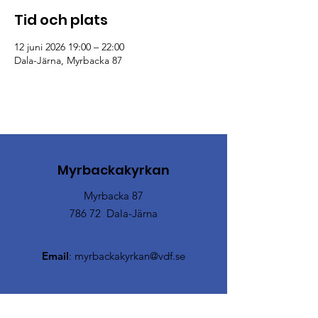
Tid och plats
12 juni 2026 19:00 – 22:00
Dala-Järna, Myrbacka 87
Myrbackakyrkan
Myrbacka 87
786 72 Dala-Järna
Email
:
myrbackakyrkan@vdf.se