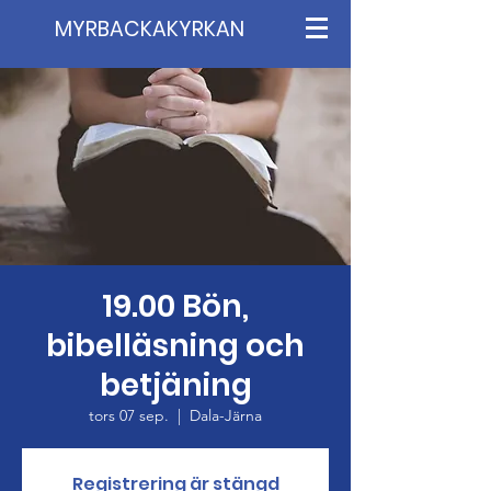
MYRBACKAKYRKAN
19.00 Bön,
bibelläsning och
betjäning
tors 07 sep.
  |  
Dala-Järna
Registrering är stängd