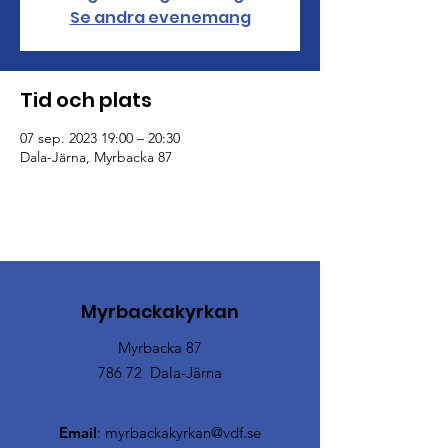
Se andra evenemang
Tid och plats
07 sep. 2023 19:00 – 20:30
Dala-Järna, Myrbacka 87
Myrbackakyrkan
Myrbacka 87
786 72 Dala-Järna
Email
:
myrbackakyrkan@vdf.se