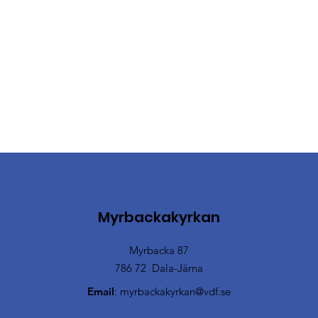
Myrbackakyrkan
Myrbacka 87
786 72 Dala-Järna
Email
:
myrbackakyrkan@vdf.se