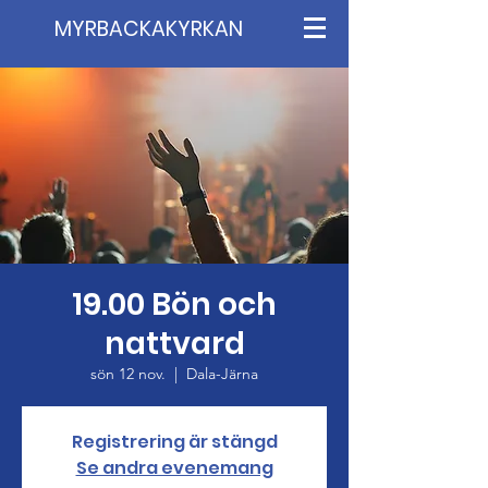
MYRBACKAKYRKAN
19.00 Bön och
nattvard
sön 12 nov.
  |  
Dala-Järna
Registrering är stängd
Se andra evenemang