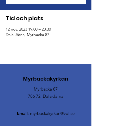
Tid och plats
12 nov. 2023 19:00 – 20:30
Dala-Järna, Myrbacka 87
Myrbackakyrkan
Myrbacka 87
786 72 Dala-Järna
Email
:
myrbackakyrkan@vdf.se