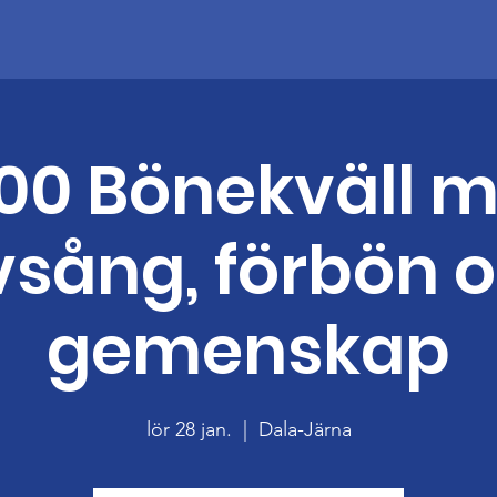
.00 Bönekväll 
vsång, förbön 
gemenskap
lör 28 jan.
  |  
Dala-Järna