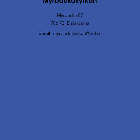
Myrbackakyrkan
Myrbacka 87
786 72 Dala-Järna
Email
:
myrbackakyrkan@vdf.se